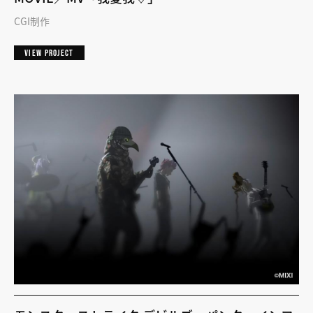
CGI制作
VIEW PROJECT