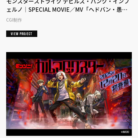
モンスターストライク デビルズ・パンク・インフ
ェルノ｜SPECIAL MOVIE／MV「ヘドバン・愚
民・ダンシング」
CGI制作
VIEW PROJECT