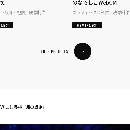
笑
のなでしこWebCM
ート収録・配信
映像制作
グラフィックス制作
映像制作
ROJECT
VIEW PROJECT
OTHER PROJECTS
ルC/W こじ坂46「風の螺旋」