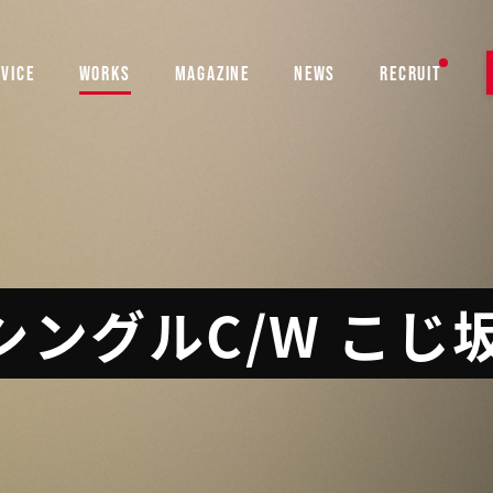
VICE
WORKS
MAGAZINE
NEWS
RECRUIT
thシングルC/W こ