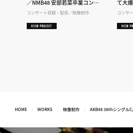
／NMB48 安部若菜卒業コンサ
て大爆
ート「そして最後のページに
コンサート収録・配信
映像制作
コンサ
は」
VIEW PROJECT
VIEW P
HOME
WORKS
映像制作
AKB48 38thシング