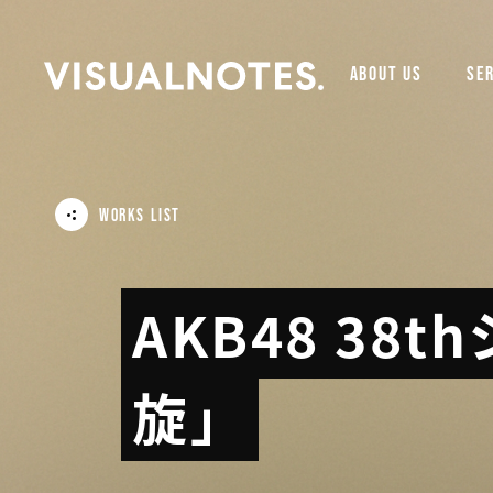
ABOUT US
SER
WORKS LIST
AKB48 38
旋」